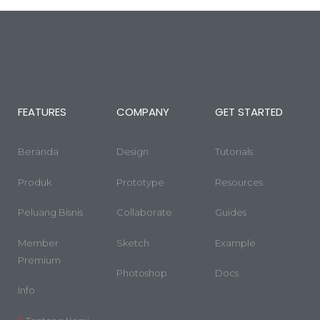
FEATURES
COMPANY
GET STARTED
Beranda
Design
Tutorials
Produk
Prototype
Resources
Peluang Bisnis
Collaborate
Guides
Member
Sketch
Example
Premium
Photoshop
Docs
Info